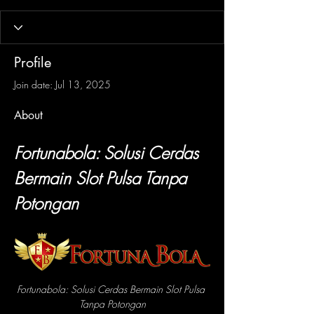
Profile
Join date: Jul 13, 2025
About
Fortunabola: Solusi Cerdas 
Bermain Slot Pulsa Tanpa 
Potongan
Fortunabola: Solusi Cerdas Bermain Slot Pulsa 
Tanpa Potongan