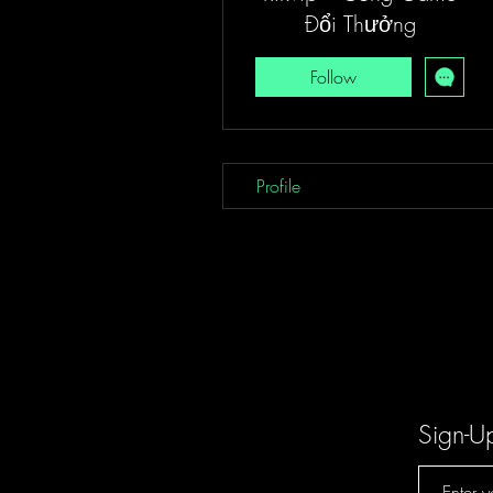
Đổi Thưởng
Follow
Profile
Sign-U