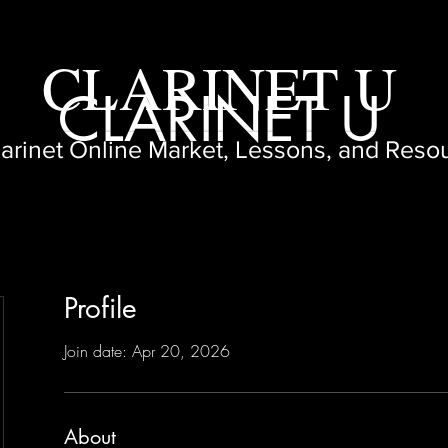
CLARINET U
CLARINET U
larinet Online Market, Lessons, and Reso
Profile
Join date: Apr 20, 2026
About