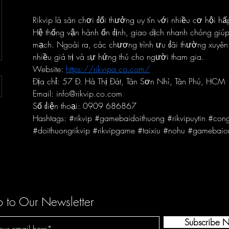
Rikvip là sân chơi đổi thưởng uy tín với nhiều cơ hội 
Hệ thống vận hành ổn định, giao dịch nhanh chóng giúp
mạch. Ngoài ra, các chương trình ưu đãi thường xuyên
nhiều giá trị và sự hứng thú cho người tham gia.
Website: 
https://rikvipa.co.com/
Địa chỉ: 57 Đ. Hà Thị Đát, Tân Sơn Nhì, Tân Phú, HCM
Email: info@rikvip.co.com
Số điện thoại: 0909 686867
Hashtags: #rikvip #gamebaidoithuong #rikvipuytin #cong
#doithuongrikvip #rikvipgame #taixiu #nohu #gamebaio
p to Our Newsletter
Subscribe 