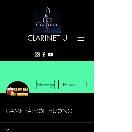
CLARINET U
More actions
Message
Follow
GAME BÀI ĐỔI THƯỞNG