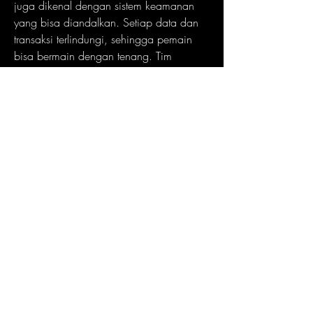
juga dikenal dengan sistem keamanan 
yang bisa diandalkan. Setiap data dan 
transaksi terlindungi, sehingga pemain 
bisa bermain dengan tenang. Tim 
dukungan selalu siap membantu kapan 
pun dibutuhkan. Ditambah lagi, akses 
melalui link gacor resmi membuat 
pemain tidak perlu khawatir soal tautan 
palsu. Semua ini menjadikan 
Fortunabola lebih dari sekadar situs slot 
online.
Bagi siapa pun yang ingin merasakan 
sensasi slot gacor hari ini, Fortunabola 
adalah jawabannya. Dengan permainan 
lengkap, sistem yang aman, serta akses 
cepat melalui link slot gacor, 
pengalaman bermain terasa lebih seru. 
Fortunabola terus membuktikan dirinya 