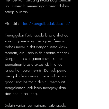
memberikan peluang nyata bagi pemain 
untuk meraih kemenangan besar dalam 
setiap putaran.
Visit Url : 
https://sungaibadak-desa.id/
Keunggulan Fortunabola bisa dilihat dari 
koleksi game yang beragam. Pemain 
bebas memilih slot dengan tema klasik, 
modern, atau penuh fitur bonus menarik. 
Dengan link slot gacor resmi, semua 
permainan bisa diakses lebih lancar 
tanpa hambatan teknis. Banyak pemain 
mengaku lebih sering menemukan slot 
gacor saat bermain di sini, membuat 
pengalaman jadi lebih mengasyikkan 
dan penuh peluang.
Selain variasi permainan, Fortunabola 