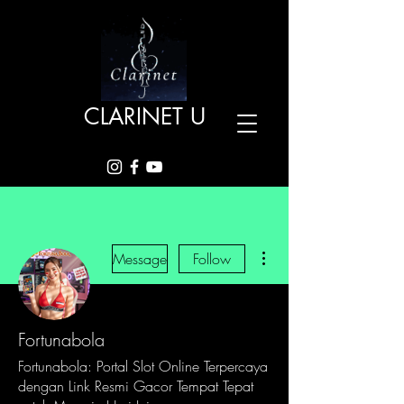
CLARINET U
More actions
Message
Follow
Fortunabola
Fortunabola: Portal Slot Online Terpercaya
dengan Link Resmi Gacor Tempat Tepat